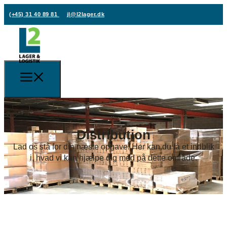
(+45) 31 40 89 81
jl@l2lager.dk
Distribution
Lad os stå for din næste opgave. Her kan du få et indblik
i, hvad vi kan hjælpe dig med på dette område.