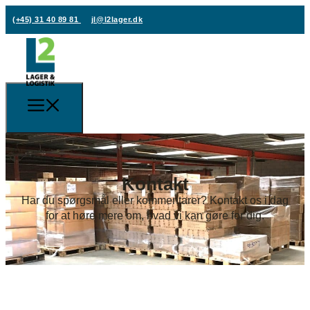
(+45) 31 40 89 81
jl@l2lager.dk
Kontakt
Har du spørgsmål eller kommentarer? Kontakt os i dag
for at høre mere om, hvad vi kan gøre for dig.